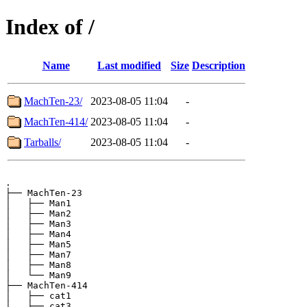
Index of /
Name
Last modified
Size
Description
MachTen-23/
2023-08-05 11:04
-
MachTen-414/
2023-08-05 11:04
-
Tarballs/
2023-08-05 11:04
-
.

├── MachTen-23

│   ├── Man1

│   ├── Man2

│   ├── Man3

│   ├── Man4

│   ├── Man5

│   ├── Man7

│   ├── Man8

│   └── Man9

├── MachTen-414

│   ├── cat1

│   ├── cat3
