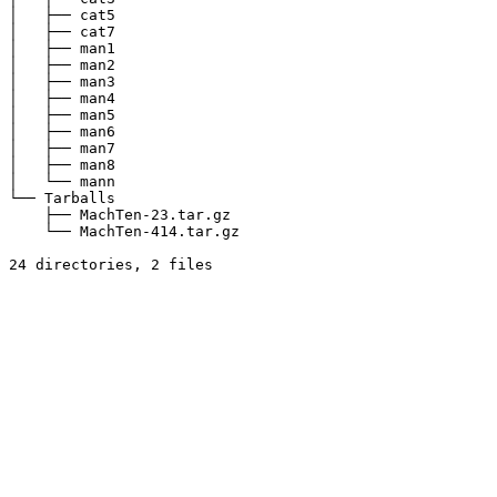
│   ├── cat5

│   ├── cat7

│   ├── man1

│   ├── man2

│   ├── man3

│   ├── man4

│   ├── man5

│   ├── man6

│   ├── man7

│   ├── man8

│   └── mann

└── Tarballs

    ├── MachTen-23.tar.gz

    └── MachTen-414.tar.gz
